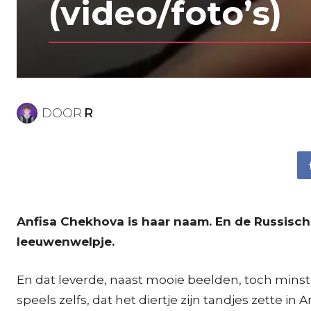
(video/foto’s)
DOOR
R
Anfisa Chekhova is haar naam. En de Russisc
leeuwenwelpje.
En dat leverde, naast mooie beelden, toch minste
speels zelfs, dat het diertje zijn tandjes zette in An