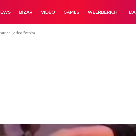
NEWS
BIZAR
VIDEO
GAMES
WEERBERICHT
DA
tatrice (video/foto's)