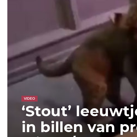
VIDEO
‘Stout’ leeuwtj
in billen van p