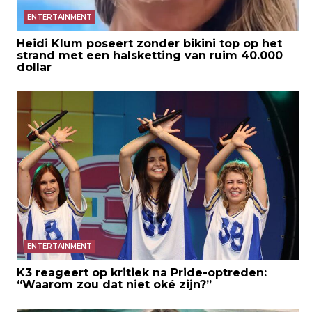
ENTERTAINMENT
Heidi Klum poseert zonder bikini top op het
strand met een halsketting van ruim 40.000
dollar
ENTERTAINMENT
K3 reageert op kritiek na Pride-optreden:
“Waarom zou dat niet oké zijn?”