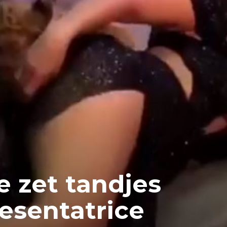
e zet tandjes
resentatrice