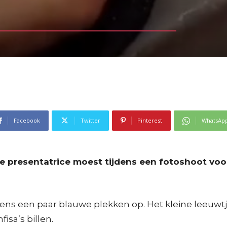
Facebook
Twitter
Pinterest
WhatsAp
he presentatrice moest tijdens een fotoshoot vo
ns een paar blauwe plekken op. Het kleine leeuwtje
fisa’s billen.