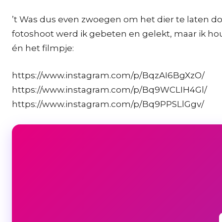
’t Was dus even zwoegen om het dier te laten doe
fotoshoot werd ik gebeten en gelekt, maar ik hou
én het filmpje:
https://www.instagram.com/p/BqzAI6BgXzO/
https://www.instagram.com/p/Bq9WCLIH4Gl/
https://www.instagram.com/p/Bq9PPSLlGgv/