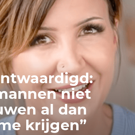
ontwaardigd:
 mannen niet
uwen al dan
me krijgen”