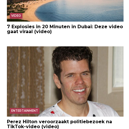
VIDEO
7 Explosies in 20 Minuten in Dubai: Deze video
gaat viraal (video)
ENTERTAINMENT
Perez Hilton veroorzaakt politiebezoek na
TikTok-video (video)