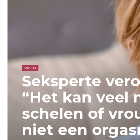
VIDEO
Seksperte ver
“Het kan veel
schelen of vro
niet een orgas