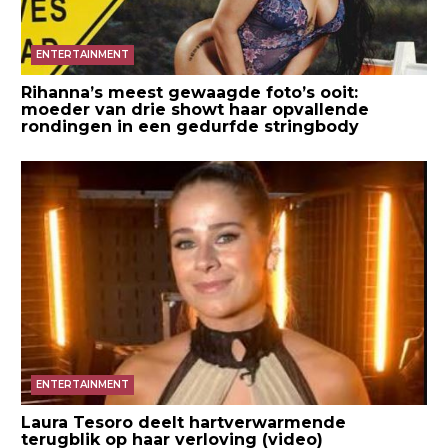
ENTERTAINMENT
Rihanna’s meest gewaagde foto’s ooit:
moeder van drie showt haar opvallende
rondingen in een gedurfde stringbody
ENTERTAINMENT
Laura Tesoro deelt hartverwarmende
terugblik op haar verloving (video)