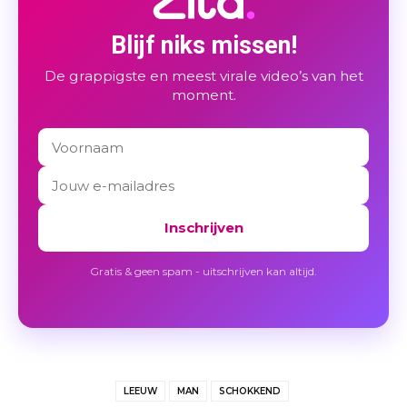
Blijf niks missen!
De grappigste en meest virale video’s van het
moment.
Inschrijven
Gratis & geen spam - uitschrijven kan altijd.
LEEUW
MAN
SCHOKKEND