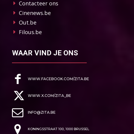
Contacteer ons
Cinenews.be
Out.be
Filous.be
WAAR VIND JE ONS
WWW.FACEBOOK.COM/ZITA.BE
WWW.X.COM/ZITA_BE
INFO@ZITA.BE
KONINGSSTRAAT 100, 1000 BRUSSEL