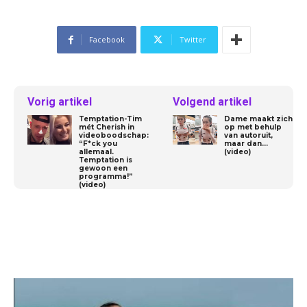
Facebook
Twitter
Vorig artikel
Volgend artikel
Temptation-Tim
Dame maakt zich
mét Cherish in
op met behulp
videoboodschap:
van autoruit,
“F*ck you
maar dan…
allemaal.
(video)
Temptation is
gewoon een
programma!”
(video)