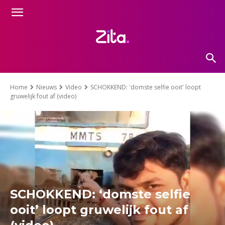
Home
Nieuws
Video
SCHOKKEND: 'domste selfie ooit' loopt
gruwelijk fout af (video)
SCHOKKEND: ‘domste selfie
ooit’ loopt gruwelijk fout af