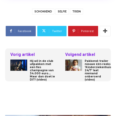
SCHOKKEND
SELFIE
TREIN
Facebook
Twitter
Pinterest
Vorig artikel
Volgend artikel
Hij wil in de club
Pakkend: trailer
uitpakken met
nieuwe één-reeks
een fles
‘Kinderziekenhuis
champagne van
24/7’ laat
34.000 euro…
niemand
Maar dan doet ie
onberoerd
DIT! (video)
(video)