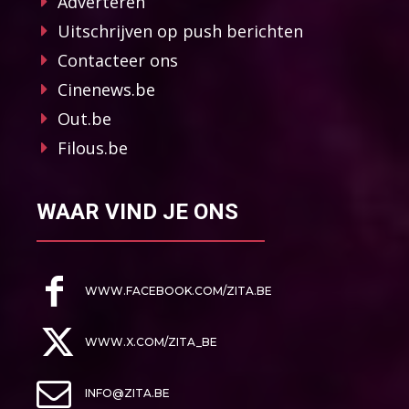
Adverteren
Uitschrijven op push berichten
Contacteer ons
Cinenews.be
Out.be
Filous.be
WAAR VIND JE ONS
WWW.FACEBOOK.COM/ZITA.BE
WWW.X.COM/ZITA_BE
INFO@ZITA.BE