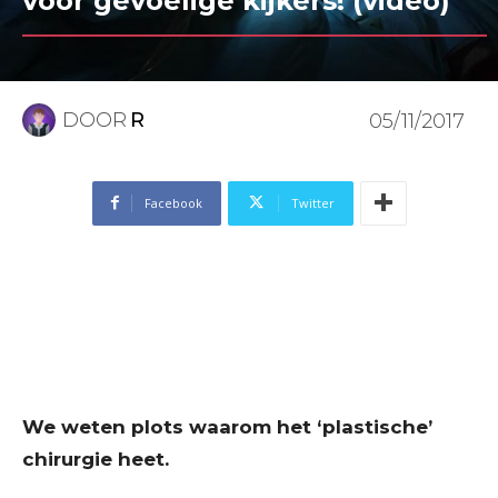
voor gevoelige kijkers! (video)
DOOR
R
05/11/2017
Facebook
Twitter
We weten plots waarom het ‘plastische’
chirurgie heet.