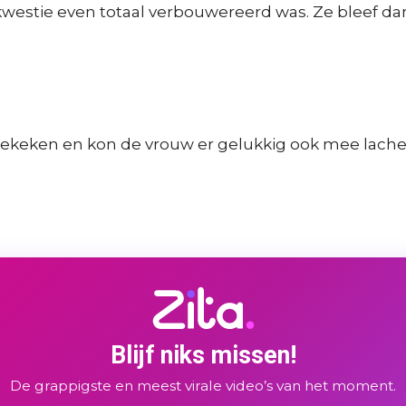
kwestie even totaal verbouwereerd was. Ze bleef dan
 bekeken en kon de vrouw er gelukkig ook mee lachen
Blijf niks missen!
De grappigste en meest virale video’s van het moment.