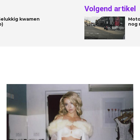
Volgend artikel
 “Gelukkig kwamen
Moto
o)
nog 