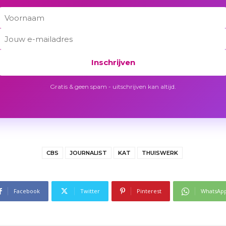
Inschrijven
Gratis & geen spam - uitschrijven kan altijd.
CBS
JOURNALIST
KAT
THUISWERK
Facebook
Twitter
Pinterest
WhatsAp