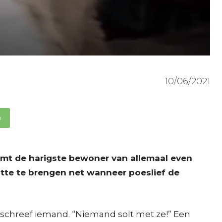
10/06/2021
p
komt de harigste bewoner van allemaal even
htte te brengen net wanneer poeslief de
 schreef iemand. “Niemand solt met ze!” Een