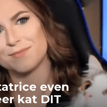
atrice even
er kat DIT