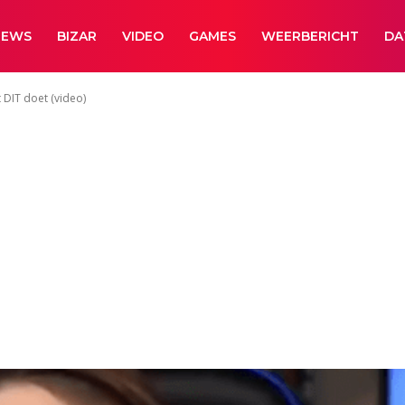
NEWS
BIZAR
VIDEO
GAMES
WEERBERICHT
DA
 DIT doet (video)