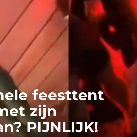
ele feesttent
et zijn
an? PIJNLIJK!