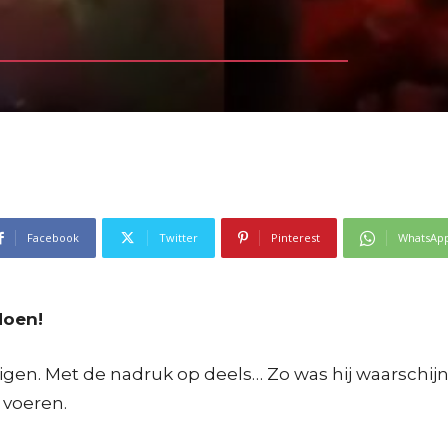
Facebook
Twitter
Pinterest
WhatsAp
doen!
gen. Met de nadruk op deels… Zo was hij waarschijnl
 voeren.