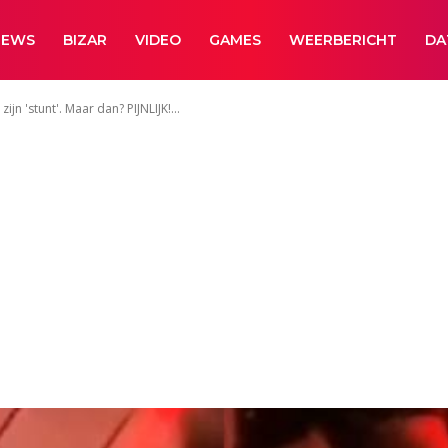
NEWS
BIZAR
VIDEO
GAMES
WEERBERICHT
DA
n 'stunt'. Maar dan? PIJNLIJK!...