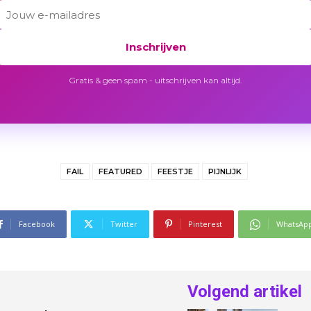
Inschrijven
Gratis & geen spam - uitschrijven kan altijd.
FAIL
FEATURED
FEESTJE
PIJNLIJK
Facebook
Twitter
Pinterest
WhatsAp
Volgend artikel