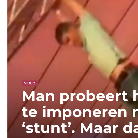
VIDEO
Man probeert h
te imponeren m
‘stunt’. Maar d