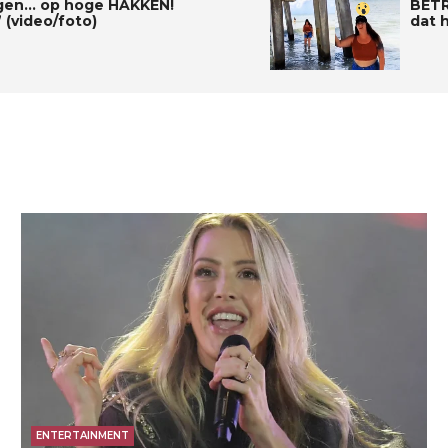
ngen… op hoge HAKKEN!
BETR
 (video/foto)
dat 
ENTERTAINMENT