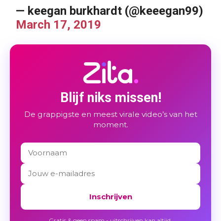
— keegan burkhardt (@keeegan99)
March 17, 2019
Blijf niks missen!
De grappigste en meest virale video’s van het
moment.
Inschrijven
Gratis & geen spam - uitschrijven kan altijd.