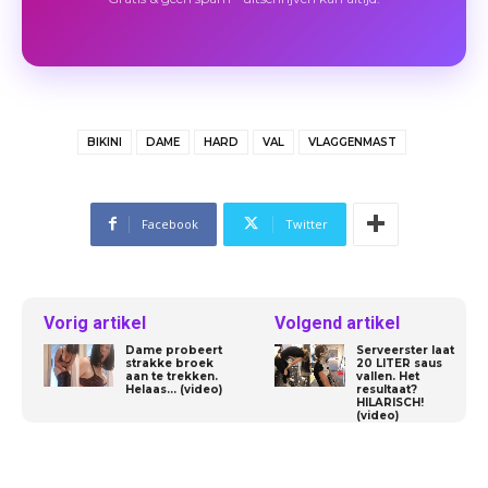
BIKINI
DAME
HARD
VAL
VLAGGENMAST
Facebook
Twitter
Vorig artikel
Volgend artikel
Dame probeert
Serveerster laat
strakke broek
20 LITER saus
aan te trekken.
vallen. Het
Helaas… (video)
resultaat?
HILARISCH!
(video)