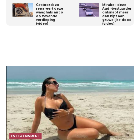
Gestoord: zo
Mirakel: deze
repareert deze
Audi-bestuurder
waaghals airco
ontsnapt meer
op zevende
dan nipt aan
verdieping
gruwelijke dood
(video)
(video)
ENTERTAINMENT