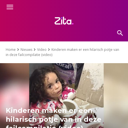
Home
Nieuws
Video
Kinderen maken er een hilarisch potje van
in deze failcompilatie (video)
Kinderen maken er een
hilarisch potje van in deze