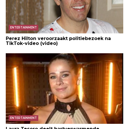
ENTERTAINMENT
Perez Hilton veroorzaakt politiebezoek na
TikTok-video (video)
ENTERTAINMENT
Laura Tesoro deelt hartverwarmende