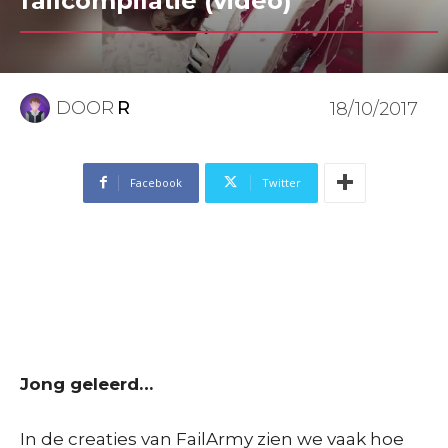
failcompilatie (video)
DOOR
R
18/10/2017
Facebook
Twitter
Jong geleerd…
In de creaties van FailArmy zien we vaak hoe