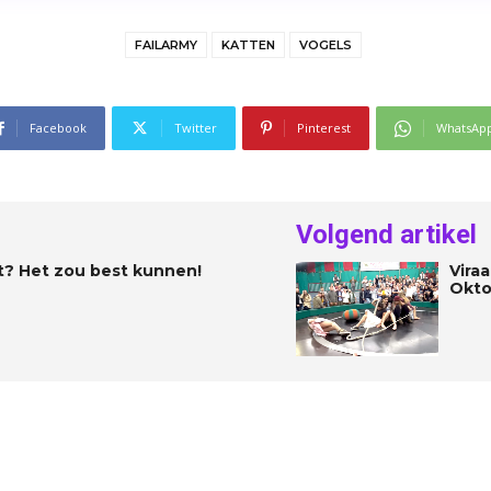
FAILARMY
KATTEN
VOGELS
Facebook
Twitter
Pinterest
WhatsAp
Volgend artikel
it? Het zou best kunnen!
Vira
Okto