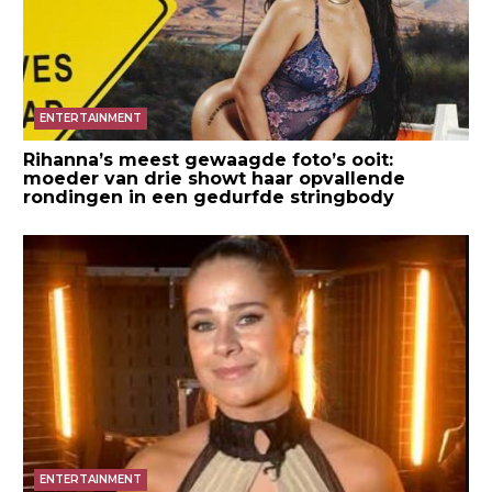
ENTERTAINMENT
Rihanna’s meest gewaagde foto’s ooit:
moeder van drie showt haar opvallende
rondingen in een gedurfde stringbody
ENTERTAINMENT