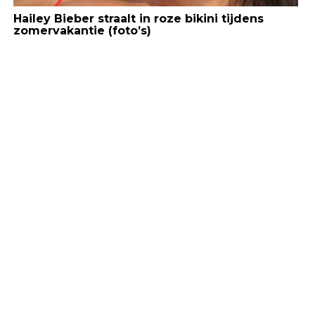
Hailey Bieber straalt in roze bikini tijdens
zomervakantie (foto’s)