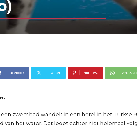
o)
Facebook
Twitter
Pinterest
WhatsAp
n.
gs een zwembad wandelt in een hotel in het Turkse 
nd van het water. Dat loopt echter niet helemaal vol