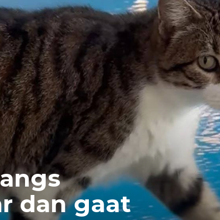
langs
r dan gaat