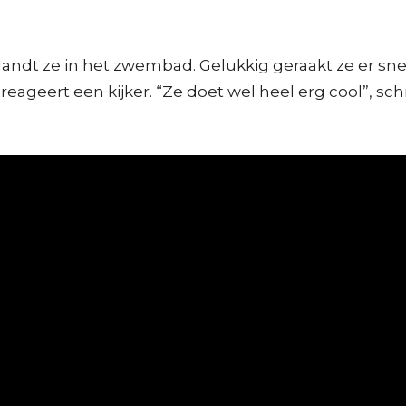
andt ze in het zwembad. Gelukkig geraakt ze er snel 
ageert een kijker. “Ze doet wel heel erg cool”, schri