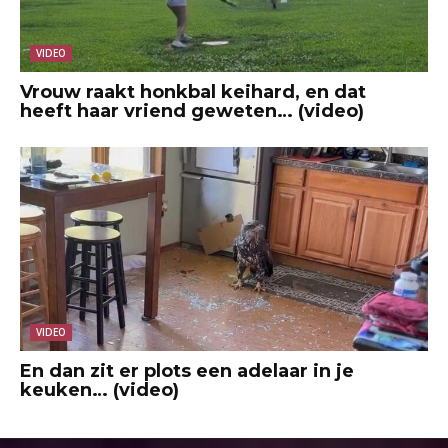
VIDEO
Vrouw raakt honkbal keihard, en dat
heeft haar vriend geweten… (video)
VIDEO
En dan zit er plots een adelaar in je
keuken… (video)