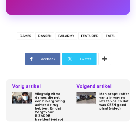
DAMES
DANSEN
FAILARMY
FEATURED
TAFEL
Facebook
Twitter
Vorig artikel
Volgend artikel
Vliegtuig zit vol
Man propt koffer
dames die net
van zijn wagen
een bilvergroting
iets té vol. En dat
achter de rug
was GEEN goed
hebben. En dat
plan! (video)
zorgt voor
BIZARRE
beelden! (video)