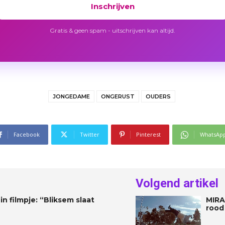
Inschrijven
Gratis & geen spam - uitschrijven kan altijd.
JONGEDAME
ONGERUST
OUDERS
Facebook
Twitter
Pinterest
WhatsAp
Volgend artikel
in filmpje: “Bliksem slaat
MIRA
rood