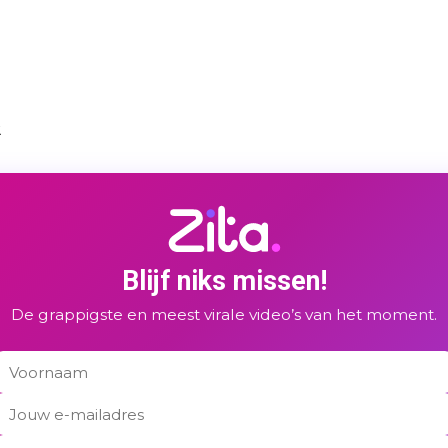
Blijf niks missen!
De grappigste en meest virale video’s van het moment.