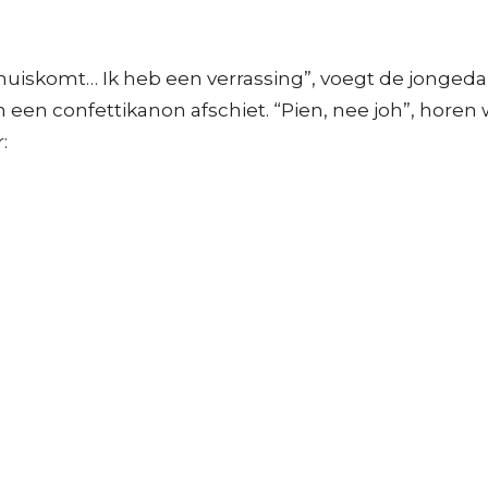
 thuiskomt… Ik heb een verrassing”, voegt de jonged
n een confettikanon afschiet. “Pien, nee joh”, hore
: