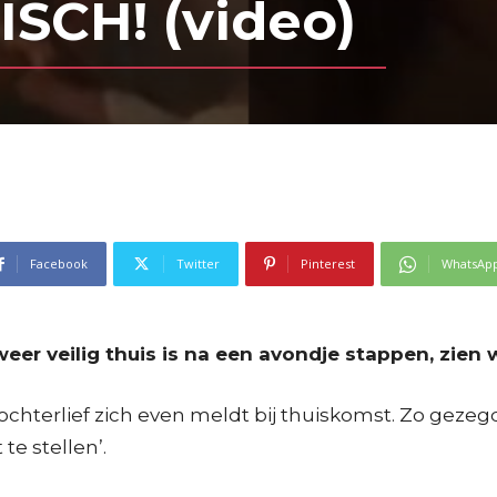
SCH! (video)
Facebook
Twitter
Pinterest
WhatsAp
r veilig thuis is na een avondje stappen, zien 
hterlief zich even meldt bij thuiskomst. Zo gezegd
e stellen’.