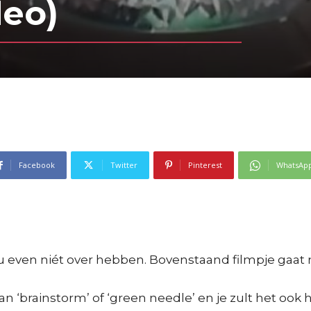
deo)
Facebook
Twitter
Pinterest
WhatsAp
 nu even niét over hebben. Bovenstaand filmpje gaat 
 ‘brainstorm’ of ‘green needle’ en je zult het ook 