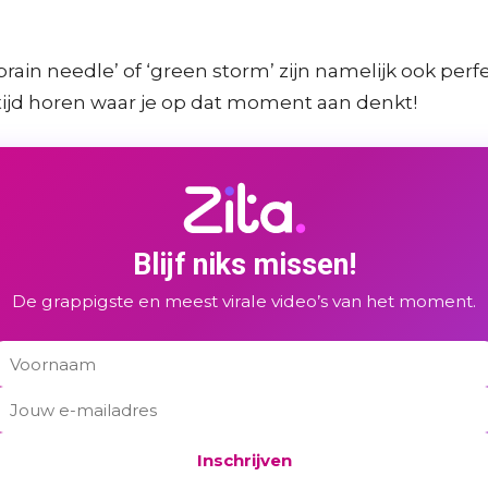
ain needle’ of ‘green storm’ zijn namelijk ook perf
ltijd horen waar je op dat moment aan denkt!
Blijf niks missen!
De grappigste en meest virale video’s van het moment.
Inschrijven