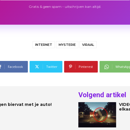
Gratis & geen spam - uitschrijven kan altijd.
INTERNET
MYSTERIE
VIRAAL
Facebook
Twitter
Pinterest
WhatsAp
Volgend artikel
en biervat met je auto!
VIDE
elka