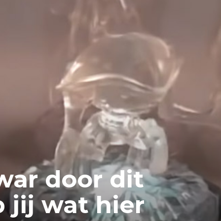
war door dit
 jij wat hier