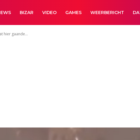
NEWS
BIZAR
VIDEO
GAMES
WEERBERICHT
DA
at hier gaande...