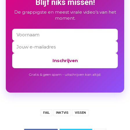
Blijf niks missen!
De grappigste en meest virale video’s van het
moment.
Inschrijven
Gratis & geen spam - uitschrijven kan altijd.
FAIL
INKTVIS
VISSEN