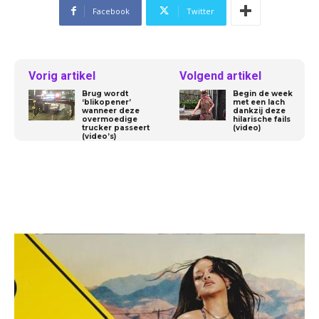
Facebook
Twitter
Vorig artikel
Volgend artikel
Brug wordt
Begin de week
‘blikopener’
met een lach
wanneer deze
dankzij deze
overmoedige
hilarische fails
trucker passeert
(video)
(video’s)