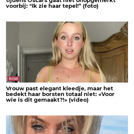
tijdens Oscars gaat niet onopgemerkt
voorbij: “Ik zie haar tepel!” (foto)
BIZAR
Vrouw past elegant kleedje, maar het
bedekt haar borsten totaal niet: «Voor
wie is dit gemaakt?!» (video)