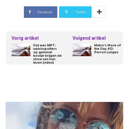
Facebook
Twitter
Vorig artikel
Volgend artikel
Dat was NIPT:
Metro’s Move of
walvisspotters
the Day #12:
op gammel
Perron Lunges
bootje krijgen de
show van hun
leven (video)