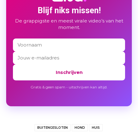
Blijf niks missen!
De grappigste en meest virale video’s van het
moment.
Inschrijven
Gratis & geen spam - uitschrijven kan altijd.
BUITENGESLOTEN
HOND
HUIS