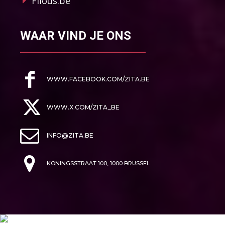
Filous.be
WAAR VIND JE ONS
WWW.FACEBOOK.COM/ZITA.BE
WWW.X.COM/ZITA_BE
INFO@ZITA.BE
KONINGSSTRAAT 100, 1000 BRUSSEL