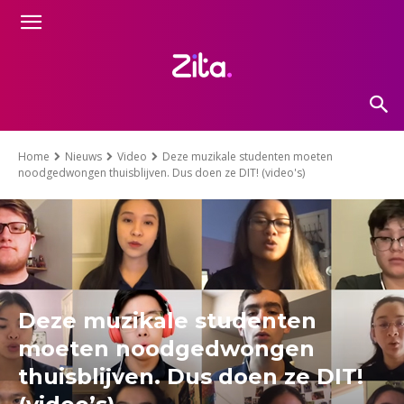
Home
Nieuws
Video
Deze muzikale studenten moeten
noodgedwongen thuisblijven. Dus doen ze DIT! (video's)
Deze muzikale studenten
moeten noodgedwongen
thuisblijven. Dus doen ze DIT!