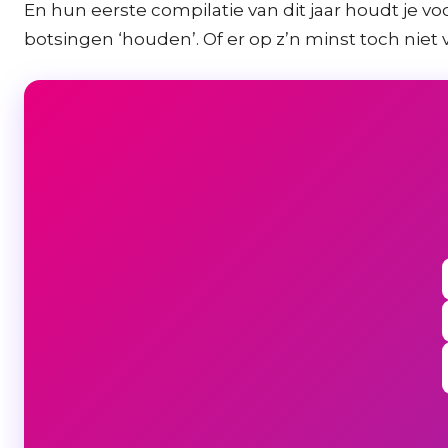
En hun eerste compilatie van dit jaar houdt je v
botsingen ‘houden’. Of er op z’n minst toch niet vie