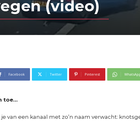
egen (video)
Facebook
Twitter
Pinterest
WhatsAp
an toe…
t je van een kanaal met zo’n naam verwacht: knot