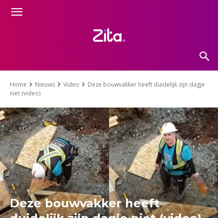
Home
Nieuws
Video
Deze bouwvakker heeft duidelijk zijn dagje
niet (video)
Deze bouwvakker heeft