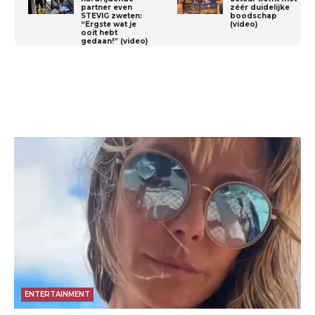
partner even
zéér duidelijke
STEVIG zweten:
boodschap
“Ergste wat je
(video)
ooit hebt
gedaan!” (video)
ENTERTAINMENT