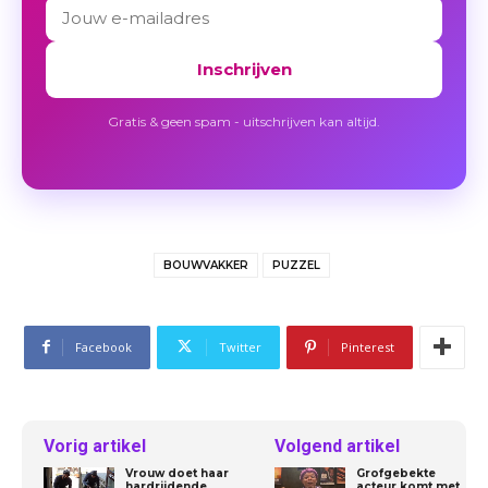
Inschrijven
Gratis & geen spam - uitschrijven kan altijd.
BOUWVAKKER
PUZZEL
Facebook
Twitter
Pinterest
Vorig artikel
Volgend artikel
Vrouw doet haar
Grofgebekte
hardrijdende
acteur komt met