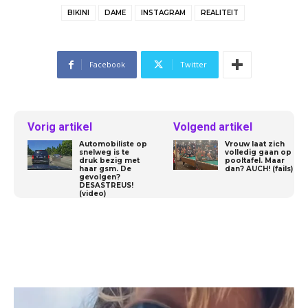
BIKINI
DAME
INSTAGRAM
REALITEIT
Facebook
Twitter
Vorig artikel
Volgend artikel
Automobiliste op
Vrouw laat zich
snelweg is te
volledig gaan op
druk bezig met
pooltafel. Maar
haar gsm. De
dan? AUCH! (fails)
gevolgen?
DESASTREUS!
(video)