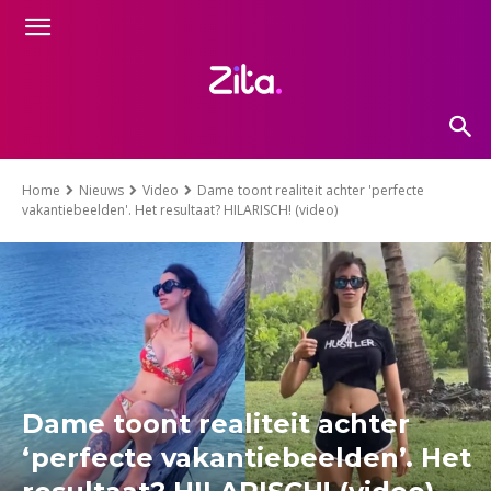
Home
Nieuws
Video
Dame toont realiteit achter 'perfecte
vakantiebeelden'. Het resultaat? HILARISCH! (video)
Dame toont realiteit achter
‘perfecte vakantiebeelden’. Het