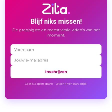
Blijf niks missen!
De grappigste en meest virale video’s van het
moment.
Inschrijven
Gratis & geen spam - uitschrijven kan altijd.