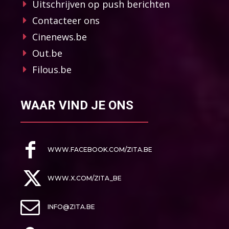
Uitschrijven op push berichten
Contacteer ons
Cinenews.be
Out.be
Filous.be
WAAR VIND JE ONS
WWW.FACEBOOK.COM/ZITA.BE
WWW.X.COM/ZITA_BE
INFO@ZITA.BE