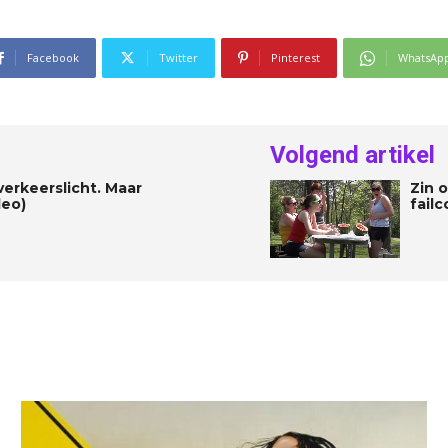
Facebook
Twitter
Pinterest
WhatsAp
Volgend artikel
verkeerslicht. Maar
Zin 
deo)
failc