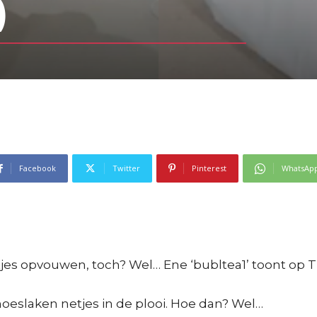
)
Facebook
Twitter
Pinterest
WhatsAp
tjes opvouwen, toch? Wel… Ene ‘bubltea1’ toont op T
oeslaken netjes in de plooi. Hoe dan? Wel…