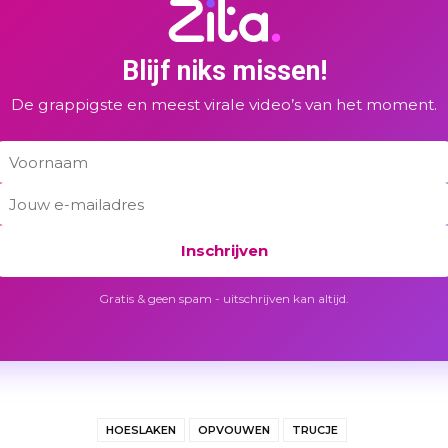
Blijf niks missen!
De grappigste en meest virale video’s van het moment.
Inschrijven
Gratis & geen spam - uitschrijven kan altijd.
HOESLAKEN
OPVOUWEN
TRUCJE