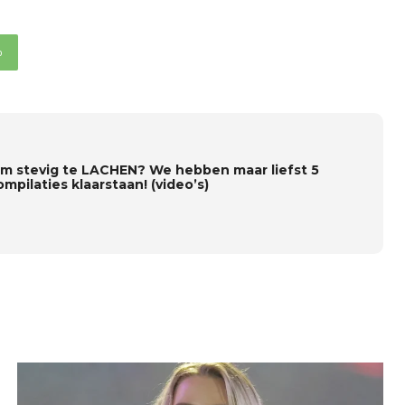
p
om stevig te LACHEN? We hebben maar liefst 5
ompilaties klaarstaan! (video’s)