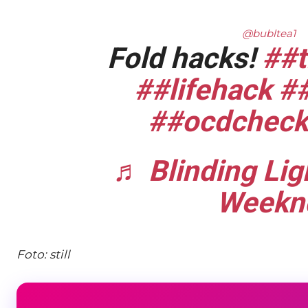
@bubltea1
Fold hacks!
##t
##lifehack
##
##ocdcheck
♬ Blinding Lig
Weekn
Foto: still