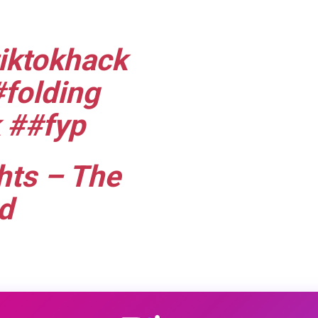
iktokhack
folding
##fyp
hts – The
d