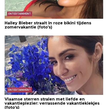
ENTERTAINMENT
Hailey Bieber straalt in roze bikini tijdens
zomervakantie (foto’s)
ENTERTAINMENT
Vlaamse sterren stralen met liefde en
vakantieplezier: verrassende vakantiekiekjes
(foto’s)