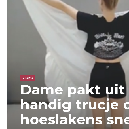
VIDEO
Dame pakt uit
handig trucje
hoeslakens sne