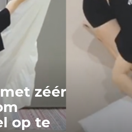
 met zéér
 om
l op te