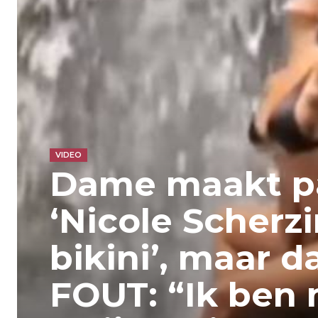
VIDEO
Dame maakt p
‘Nicole Scherzi
bikini’, maar d
FOUT: “Ik ben 