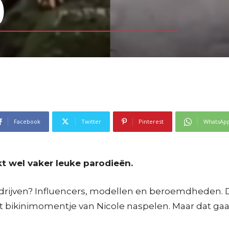
)
Facebook
Twitter
Pinterest
WhatsAp
t wel vaker leuke parodieën.
drijven? Influencers, modellen en beroemdheden. 
 bikinimomentje van Nicole naspelen. Maar dat gaat