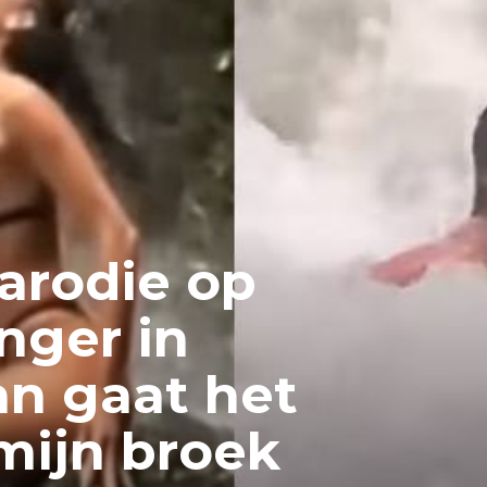
arodie op
nger in
an gaat het
mijn broek