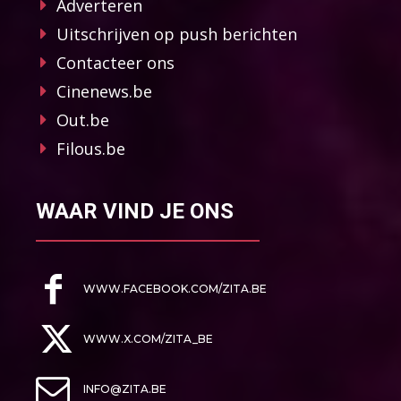
Adverteren
Uitschrijven op push berichten
Contacteer ons
Cinenews.be
Out.be
Filous.be
WAAR VIND JE ONS
WWW.FACEBOOK.COM/ZITA.BE
WWW.X.COM/ZITA_BE
INFO@ZITA.BE