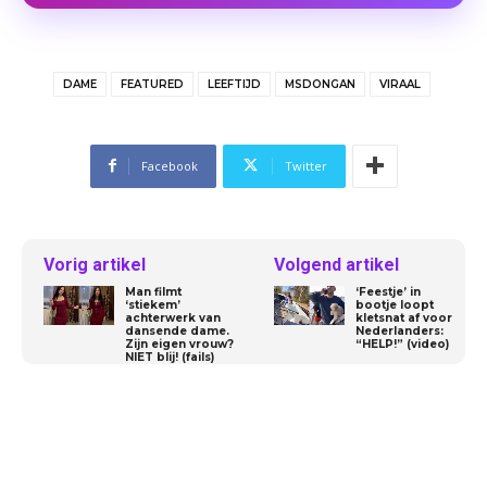
DAME
FEATURED
LEEFTIJD
MSDONGAN
VIRAAL
Facebook
Twitter
Vorig artikel
Volgend artikel
Man filmt
‘Feestje’ in
‘stiekem’
bootje loopt
achterwerk van
kletsnat af voor
dansende dame.
Nederlanders:
Zijn eigen vrouw?
“HELP!” (video)
NIET blij! (fails)