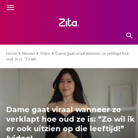
Home
Nieuws
Video
Dame gaat viraal wanneer ze verklapt hoe
oud ze is: "Zo wil...
Dame gaat viraal wanneer ze
verklapt hoe oud ze is: “Zo wil ik
er ook uitzien op die leeftijd!”