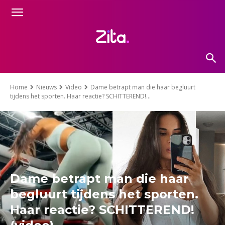
Home
Nieuws
Video
Dame betrapt man die haar begluurt
tijdens het sporten. Haar reactie? SCHITTEREND!...
Dame betrapt man die haar
begluurt tijdens het sporten.
Haar reactie? SCHITTEREND!