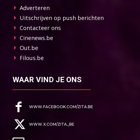
Adverteren
Uitschrijven op push berichten
Contacteer ons
Cinenews.be
Out.be
Filous.be
WAAR VIND JE ONS
WWW.FACEBOOK.COM/ZITA.BE
WWW.X.COM/ZITA_BE