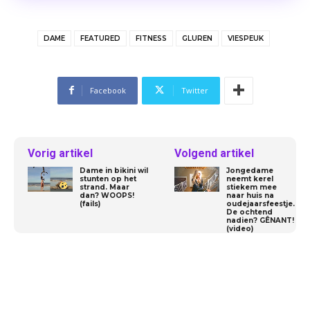
DAME
FEATURED
FITNESS
GLUREN
VIESPEUK
Facebook
Twitter
Vorig artikel
Volgend artikel
Dame in bikini wil
Jongedame
stunten op het
neemt kerel
strand. Maar
stiekem mee
dan? WOOPS!
naar huis na
(fails)
oudejaarsfeestje.
De ochtend
nadien? GÊNANT!
(video)