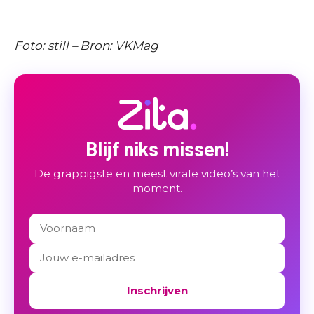
Foto: still – Bron: VKMag
Blijf niks missen!
De grappigste en meest virale video’s van het
moment.
Inschrijven