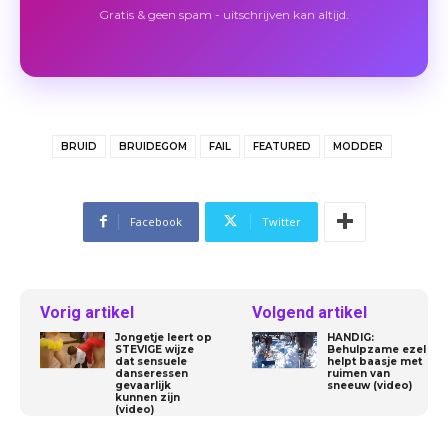
Gratis & geen spam - uitschrijven kan altijd.
BRUID
BRUIDEGOM
FAIL
FEATURED
MODDER
Facebook
Twitter
Vorig artikel
Volgend artikel
Jongetje leert op
HANDIG:
STEVIGE wijze
Behulpzame ezel
dat sensuele
helpt baasje met
danseressen
ruimen van
gevaarlijk
sneeuw (video)
kunnen zijn
(video)