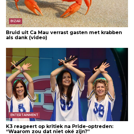
BIZAR
Bruid uit Ca Mau verrast gasten met krabben
als dank (video)
ENTERTAINMENT
K3 reageert op kritiek na Pride-optreden:
“Waarom zou dat niet oké zijn?”