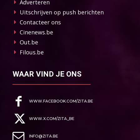
Adverteren
Uitschrijven op push berichten
Contacteer ons
Cinenews.be
Out.be
Filous.be
WAAR VIND JE ONS
WWW.FACEBOOK.COM/ZITA.BE
WWW.X.COM/ZITA_BE
INFO@ZITA.BE