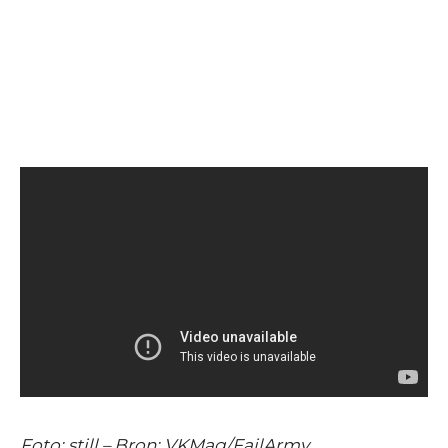
Foto: still – Bron: VKMag/FailArmy