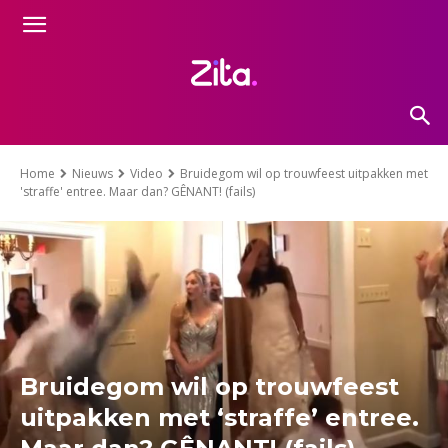
Home
Nieuws
Video
Bruidegom wil op trouwfeest uitpakken met
'straffe' entree. Maar dan? GÊNANT! (fails)
Bruidegom wil op trouwfeest
uitpakken met ‘straffe’ entree.