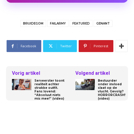
BRUIDEGOM
FAILARMY
FEATURED
GENANT
Facebook
Twitter
Pinterest
Vorig artikel
Volgend artikel
Serveerster toont
Bestuurder
realiteit achter
onder invloed
strakke outfit.
slaat op de
Fans lovend:
vlucht. Gevolg?
“Absoluut niets
HORRORCRASH!
mis mee!” (video)
(video)