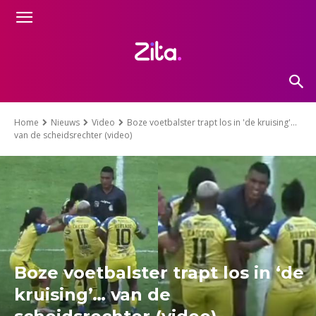
Home
Nieuws
Video
Boze voetbalster trapt los in 'de kruising'...
van de scheidsrechter (video)
Boze voetbalster trapt los in ‘de
kruising’… van de