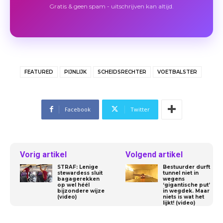
Gratis & geen spam - uitschrijven kan altijd.
FEATURED
PIJNLIJK
SCHEIDSRECHTER
VOETBALSTER
Facebook
Twitter
Vorig artikel
Volgend artikel
STRAF: Lenige
Bestuurder durft
stewardess sluit
tunnel niet in
bagagerekken
wegens
op wel héél
‘gigantische put’
bijzondere wijze
in wegdek. Maar
(video)
niets is wat het
lijkt! (video)