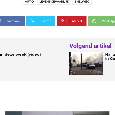
AUTO
LEVENSGEVAARLIJK
SNELWEG
Facebook
Twitter
Pinterest
WhatsAp
Volgend artikel
 van deze week (video)
Hall
in Ge