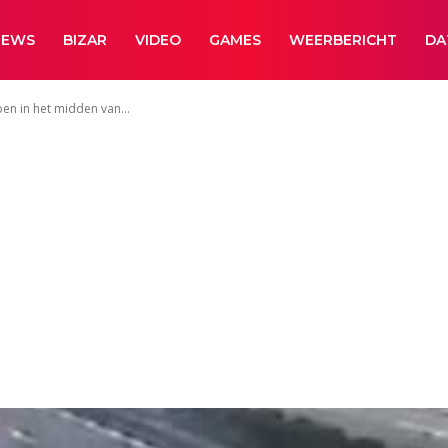
NEWS
BIZAR
VIDEO
GAMES
WEERBERICHT
DA
pen in het midden van...