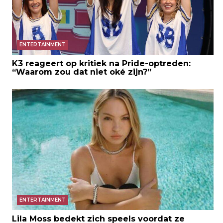
ENTERTAINMENT
K3 reageert op kritiek na Pride-optreden:
“Waarom zou dat niet oké zijn?”
ENTERTAINMENT
Lila Moss bedekt zich speels voordat ze