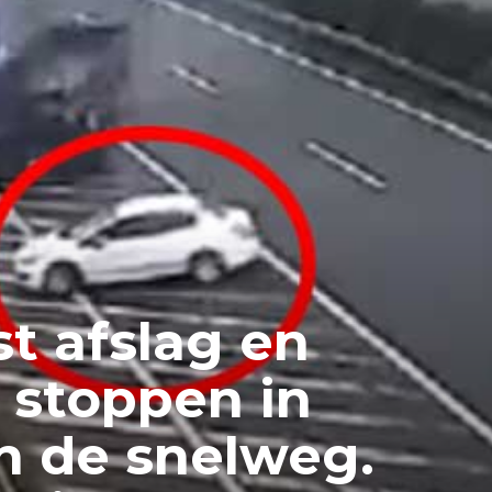
t afslag en
e stoppen in
n de snelweg.