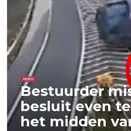
VIDEO
Bestuurder mis
besluit even t
het midden va