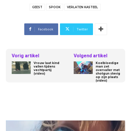
GEEST
SPOOK
VERLATEN KASTEEL
Facebook
Twitter
Vorig artikel
Volgend artikel
Vrouw laat kind
Koelbloedige
vallen tijdens
man zet
vechtpartij
overvaller met
(video)
shotgun stevig
op zijn plaats
(video)