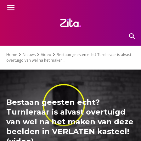
Home
Nieuws
Video
Bestaan geesten echt? Turnleraar is alvast
overtuigd van wel na het maken...
Bestaan geesten echt?
Turnleraar is alvast overtuigd
van wel na het maken van deze
beelden in VERLATEN kasteel!