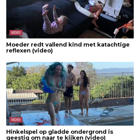
VIDEO
Moeder redt vallend kind met katachtige
reflexen (video)
VIDEO
Hinkelspel op gladde ondergrond is
geestig om naar te kijken (video)