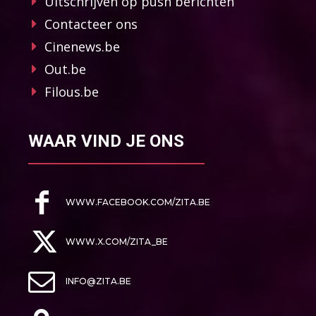
Uitschrijven op push berichten
Contacteer ons
Cinenews.be
Out.be
Filous.be
WAAR VIND JE ONS
WWW.FACEBOOK.COM/ZITA.BE
WWW.X.COM/ZITA_BE
INFO@ZITA.BE