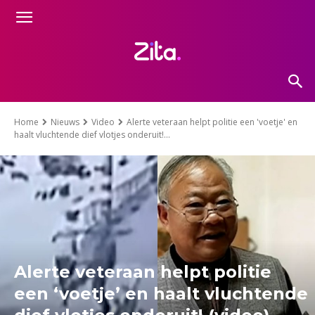
Home
Nieuws
Video
Alerte veteraan helpt politie een 'voetje' en
haalt vluchtende dief vlotjes onderuit!...
Alerte veteraan helpt politie
een ‘voetje’ en haalt vluchtende