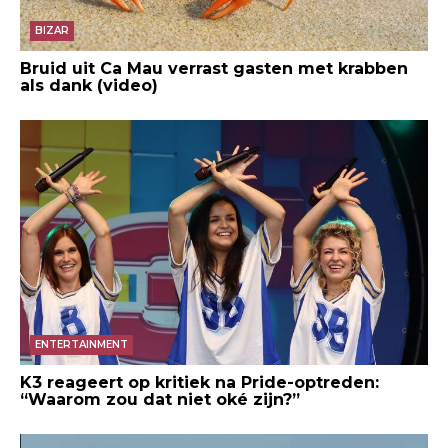
BIZAR
Bruid uit Ca Mau verrast gasten met krabben
als dank (video)
ENTERTAINMENT
K3 reageert op kritiek na Pride-optreden:
“Waarom zou dat niet oké zijn?”