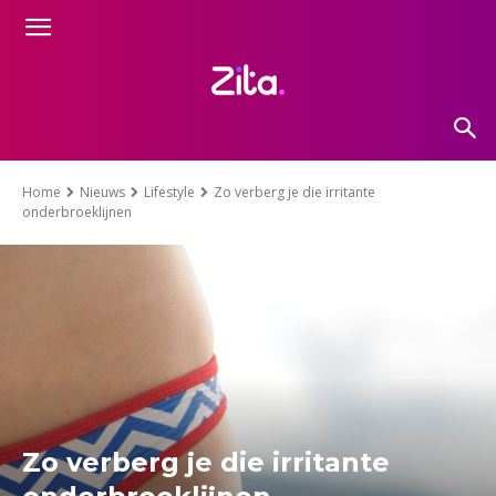
Home
Nieuws
Lifestyle
Zo verberg je die irritante
onderbroeklijnen
Zo verberg je die irritante