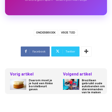
ONDERBROEK
VRIJE TIJD
Facebook
Twitter
Vorig artikel
Volgend artikel
Daarom moet je
Braziliaan
je huid een flinke
gebruikt oude
borstelbeurt
autobanden om
geven
dierenmanden
van te maken