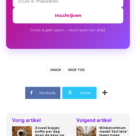
Inschrijven
Gratis & geen spam - uitschrijven kan altijd.
SNACK
VRIJE TIJD
Facebook
Twitter
Vorig artikel
Volgend artikel
Zoveel kopjes
Winkelcentrum
koffie per dag
maakt ‘fast lane’
doen de kans op
tegen trage