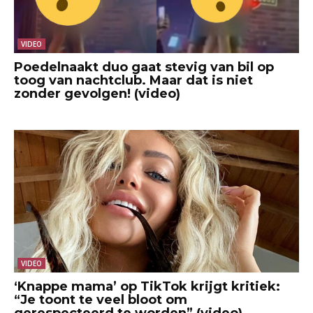
VIDEO
Poedelnaakt duo gaat stevig van bil op
toog van nachtclub. Maar dat is niet
zonder gevolgen! (video)
VIDEO
‘Knappe mama’ op TikTok krijgt kritiek:
“Je toont te veel bloot om
gerespecteerd te worden” (video)