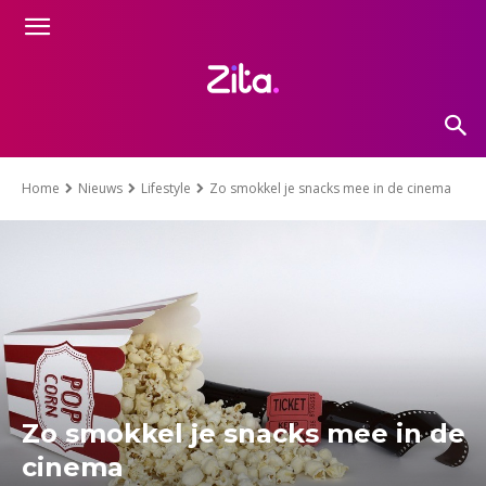
Home
Nieuws
Lifestyle
Zo smokkel je snacks mee in de cinema
Zo smokkel je snacks mee in de
cinema