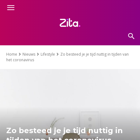
Home
Nieuws
Lifestyle
Zo besteed je je tijd nuttig in tijden van
het coronavirus
Zo besteed je je tijd nuttig in