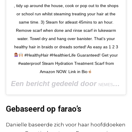
, tidy up around the house, cook or pop out to the shops
or school run whilst steaming treating your hair at the
same time. 3) Steam for atleast 45mins to an hour.
Remove scarf when done and rinse scarf in lukewarm
water. Towel dry and hang over banister. That’s your
healthy hair in braids or dreads sorted! As easy as 1 2 3
#HealthyHair #HealthierLife Guaranteed! Get your
#waterproof Steam Hydration Treatment Scarf from
Amazon NOW. Link in Bio
Een bericht gedeeld door
(@ne
NEMES
Gebaseerd op farao’s
Danielle baseerde zich voor haar hoofddoeken