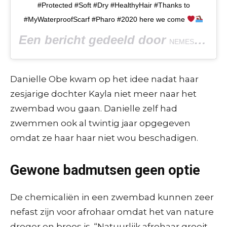
#Protected #Soft #Dry #HealthyHair #Thanks to
#MyWaterproofScarf #Pharo #2020 here we come
Een bericht gedeeld door
(@ne
NEMES
Danielle Obe kwam op het idee nadat haar
zesjarige dochter Kayla niet meer naar het
zwembad wou gaan. Danielle zelf had
zwemmen ook al twintig jaar opgegeven
omdat ze haar haar niet wou beschadigen.
Gewone badmutsen geen optie
De chemicaliën in een zwembad kunnen zeer
nefast zijn voor afrohaar omdat het van nature
droger en broos is. “Natuurlijk afrohaar groeit