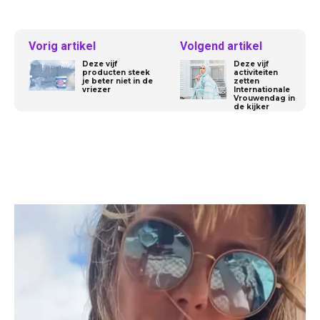
Vorig artikel
Volgend artikel
Deze vijf
Deze vijf
producten steek
activiteiten
je beter niet in de
zetten
vriezer
Internationale
Vrouwendag in
de kijker