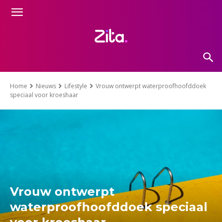
Home
Nieuws
Lifestyle
Vrouw ontwerpt waterproofhoofddoek
speciaal voor kroeshaar
Vrouw ontwerpt
waterproofhoofddoek speciaal