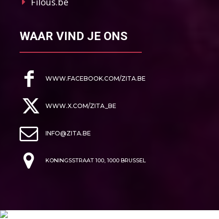
Filous.be
WAAR VIND JE ONS
WWW.FACEBOOK.COM/ZITA.BE
WWW.X.COM/ZITA_BE
INFO@ZITA.BE
KONINGSSTRAAT 100, 1000 BRUSSEL