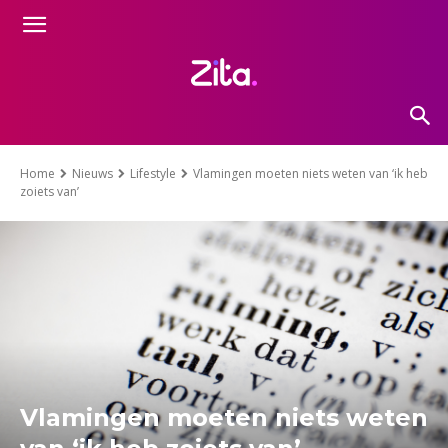
Home
Nieuws
Lifestyle
Vlamingen moeten niets weten van ‘ik heb
zoiets van’
Vlamingen moeten niets weten