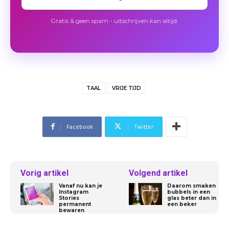
Gratis & geen spam - uitschrijven kan altijd.
TAAL
VRIJE TIJD
Facebook
Twitter
Vorig artikel
Volgend artikel
Vanaf nu kan je
Daarom smaken
Instagram
bubbels in een
Stories
glas beter dan in
permanent
een beker
bewaren