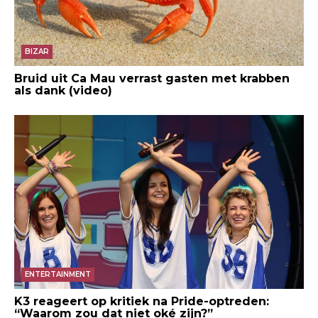
BIZAR
Bruid uit Ca Mau verrast gasten met krabben
als dank (video)
ENTERTAINMENT
K3 reageert op kritiek na Pride-optreden:
“Waarom zou dat niet oké zijn?”