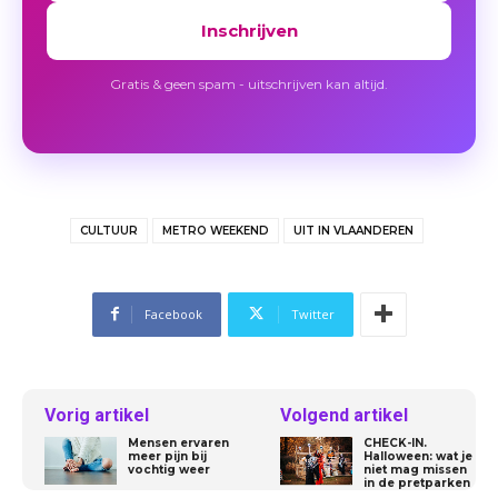
Inschrijven
Gratis & geen spam - uitschrijven kan altijd.
CULTUUR
METRO WEEKEND
UIT IN VLAANDEREN
Facebook
Twitter
Vorig artikel
Volgend artikel
Mensen ervaren
CHECK-IN.
meer pijn bij
Halloween: wat je
vochtig weer
niet mag missen
in de pretparken