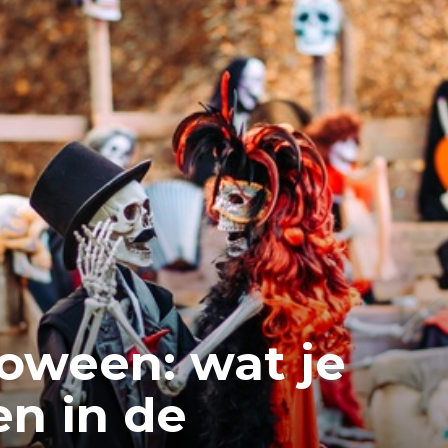
oween: wat je
n in de