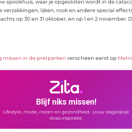
uw spookhuis, waar je opgesloten wordt in de catac
se verzakkingen, lijken, rook en andere special effe
 nachts op 30 en 31 oktober, en op 1 en 2 november. D
g missen in de pretparken
verscheen eerst op
Metr
Blijf niks missen!
Lifestyle, mode, reizen en gezondheid - jouw dagelijkse
dosis inspiratie.