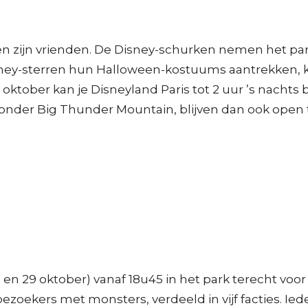
 en zijn vrienden. De Disney-schurken nemen het pa
Disney-sterren hun Halloween-kostuums aantrekken,
ktober kan je Disneyland Paris tot 2 uur ’s nachts b
nder Big Thunder Mountain, blijven dan ook open to
en 29 oktober) vanaf 18u45 in het park terecht voor
bezoekers met monsters, verdeeld in vijf facties. I