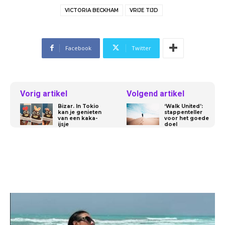
VICTORIA BECKHAM
VRIJE TIJD
Facebook
Twitter
Vorig artikel
Volgend artikel
Bizar. In Tokio
‘Walk United’:
kan je genieten
stappenteller
van een kaka-
voor het goede
ijsje
doel