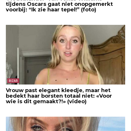
tijdens Oscars gaat niet onopgemerkt
voorbij: “Ik zie haar tepel!” (foto)
BIZAR
Vrouw past elegant kleedje, maar het
bedekt haar borsten totaal niet: «Voor
wie is dit gemaakt?!» (video)