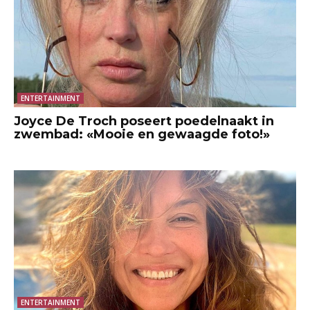
ENTERTAINMENT
Joyce De Troch poseert poedelnaakt in
zwembad: «Mooie en gewaagde foto!»
ENTERTAINMENT