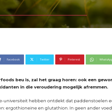
Facebook
Twitter
Pinterest
WhatsAp
erfoods beu is, zal het graag horen: ook een gew
xidanten in die veroudering mogelijk afremmen.
universiteit hebben ontdekt dat paddenstoelen e
: ergothioneine en glutathion. In geen ander voedsel