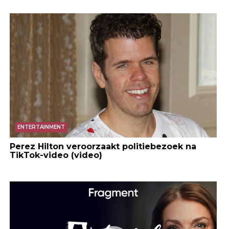
ENTERTAINMENT
Perez Hilton veroorzaakt politiebezoek na
TikTok-video (video)