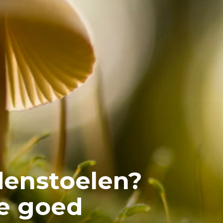
denstoelen?
e goed