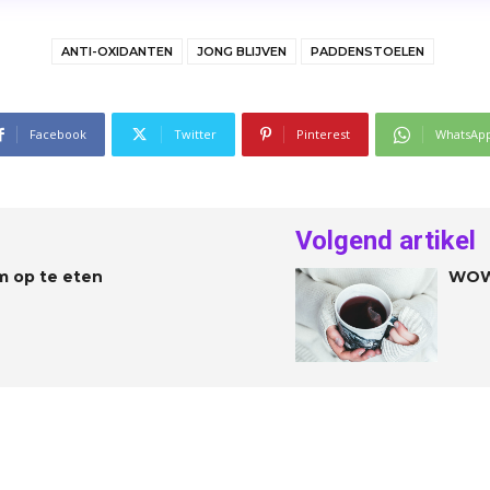
ANTI-OXIDANTEN
JONG BLIJVEN
PADDENSTOELEN
Facebook
Twitter
Pinterest
WhatsAp
Volgend artikel
m op te eten
WOW!