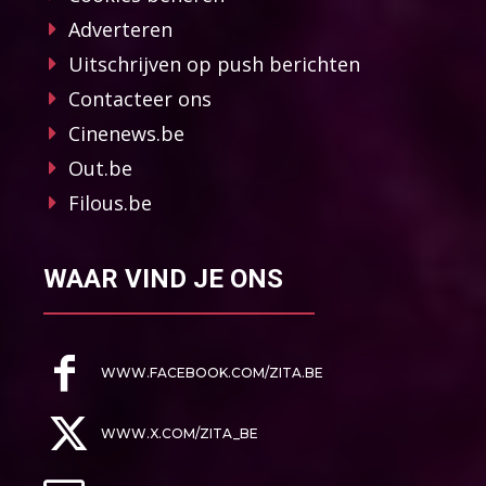
Adverteren
Uitschrijven op push berichten
Contacteer ons
Cinenews.be
Out.be
Filous.be
WAAR VIND JE ONS
WWW.FACEBOOK.COM/ZITA.BE
WWW.X.COM/ZITA_BE