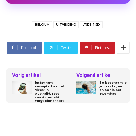
BELGIUM
UITVINDING
VRIJE TIJD
Facebook
Twitter
Pinterest
Vorig artikel
Volgend artikel
Instagram
Zo bescherm je
verwijdert aantal
je haar tegen
‘likes’ in
chloor in het
Australië, rest
zwembad
van de wereld
volgt binnenkort