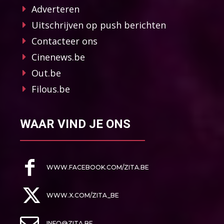
Adverteren
Uitschrijven op push berichten
Contacteer ons
Cinenews.be
Out.be
Filous.be
WAAR VIND JE ONS
WWW.FACEBOOK.COM/ZITA.BE
WWW.X.COM/ZITA_BE
INFO@ZITA.BE