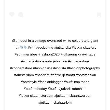
@afriquef in a vintage oversized white colbert and giant
hat
#vintageclothing #jutkariska #jutkariskastore
#summervibes #fashion2020 #jutkaenriska #vintage
#vintagestyle #vintagefashion #vintagestore
#conceptstore #fashion #fashionista #fashionphotography
#amsterdam #haarlem #antwerp #ootd #ootdfashion
#ootdstyle #fashionblogger #outfitinspiration
#outfitoftheday #outfit #jutkariskafashion
#jutkariskaamsterdam #jutkaenriskaantwerpen
#jutkaenriskahaarlem