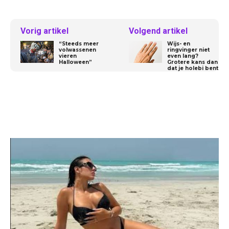
Vorig artikel
Volgend artikel
“Steeds meer
Wijs- en
volwassenen
ringvinger niet
vieren
even lang?
Halloween”
Grotere kans dan
dat je holebi bent