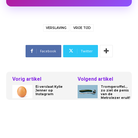
VERSLAVING
VRIJE TIJD
Facebook
Twitter
Vorig artikel
Volgend artikel
Ei verslaat Kylie
Tromgeroffel…
Jenner op
zo ziet de penis
Instagram
van de
Metrolezer eruit!