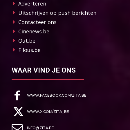
Adverteren
Uitschrijven op push berichten
Contacteer ons
Cinenews.be
Out.be
Filous.be
WAAR VIND JE ONS
WWW.FACEBOOK.COM/ZITA.BE
WWW.X.COM/ZITA_BE
INFO@ZITA.BE