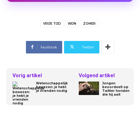
VRIJE TIJD
WIJN
ZOMER
Facebook
Twitter
Vorig artikel
Volgend artikel
Wetenschappelijk
Jongen
bewezen: je hebt
beoordeelt op
je vrienden nodig
Twitter honden
die hij aait