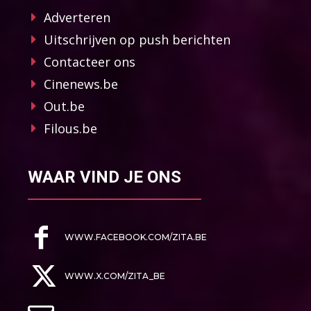
Adverteren
Uitschrijven op push berichten
Contacteer ons
Cinenews.be
Out.be
Filous.be
WAAR VIND JE ONS
WWW.FACEBOOK.COM/ZITA.BE
WWW.X.COM/ZITA_BE