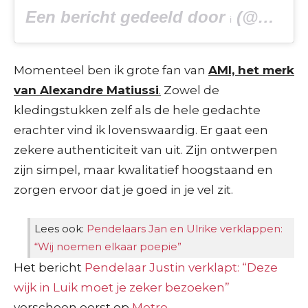
Een bericht gedeeld door
(@amiparis) op
i
Momenteel ben ik grote fan van
AMI, het merk
van Alexandre Matiussi
.
Zowel de
kledingstukken zelf als de hele gedachte
erachter vind ik lovenswaardig. Er gaat een
zekere authenticiteit van uit. Zijn ontwerpen
zijn simpel, maar kwalitatief hoogstaand en
zorgen ervoor dat je goed in je vel zit.
Lees ook:
Pendelaars Jan en Ulrike verklappen:
“Wij noemen elkaar poepie”
Het bericht
Pendelaar Justin verklapt: “Deze
wijk in Luik moet je zeker bezoeken”
verscheen eerst op
Metro
.