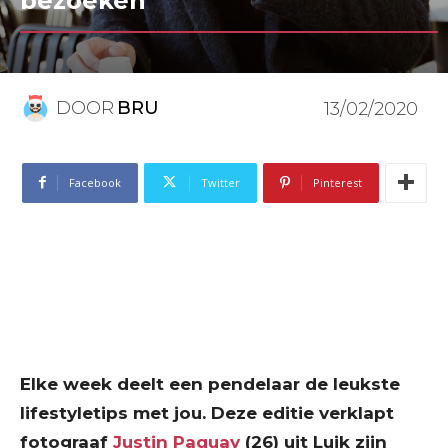
bezoeken”
DOOR
BRU
13/02/2020
Facebook
Twitter
Pinterest
Elke week deelt een pendelaar de leukste
lifestyletips met jou. Deze editie verklapt
fotograaf
Justin Paquay
(26) uit Luik zijn