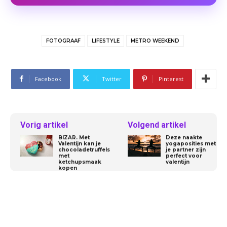
FOTOGRAAF
LIFESTYLE
METRO WEEKEND
Facebook
Twitter
Pinterest
Vorig artikel
Volgend artikel
BIZAR. Met
Deze naakte
Valentijn kan je
yogaposities met
chocoladetruffels
je partner zijn
met
perfect voor
ketchupsmaak
valentijn
kopen