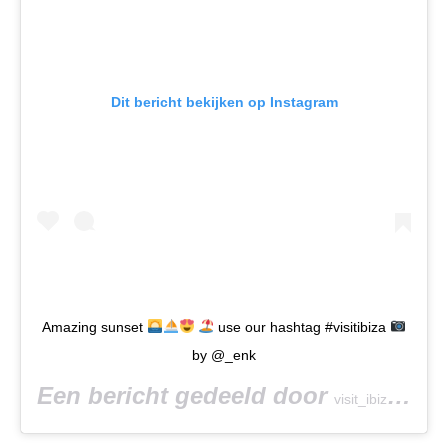
Dit bericht bekijken op Instagram
Amazing sunset
use our hashtag #visitibiza
by @_enk
Een bericht gedeeld door
(@vi
visit_ibiza