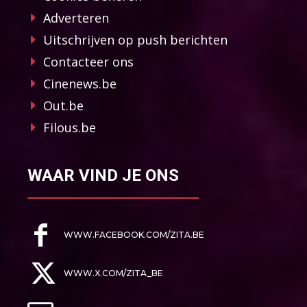
Adverteren
Uitschrijven op push berichten
Contacteer ons
Cinenews.be
Out.be
Filous.be
WAAR VIND JE ONS
WWW.FACEBOOK.COM/ZITA.BE
WWW.X.COM/ZITA_BE