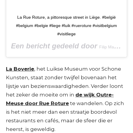
La Rue Roture, a pittoresque street in Liège. #belgië
#belgium #belgie #liege #luik #rueroture #visitbelgium
#visitliege
Een bericht gedeeld door
(@f
Filip Maes.
La Boverie
,
het Luikse Museum voor Schone
Kunsten, staat zonder twijfel bovenaan het
lijstje van bezienswaardigheden. Verder loont
het zeker de moeite om in
de wijk Outre-
Meuse door Rue Roture
te wandelen. Op zich
is het niet meer dan een straatje boordevol
restaurants en cafés, maar de sfeer die er
heerst, is geweldig.