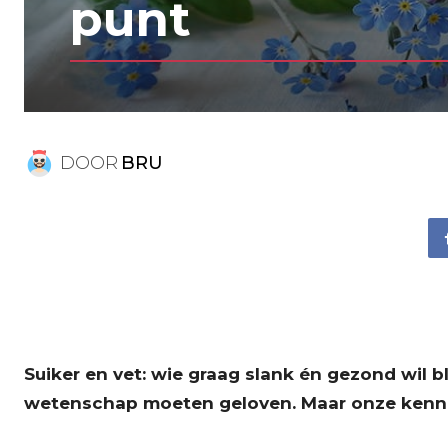
punt
DOOR
BRU
Suiker en vet: wie graag slank én gezond wil b
wetenschap moeten geloven. Maar onze kennis o