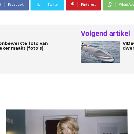
Facebook
Twitter
Pinterest
WhatsAp
Volgend artikel
t onbewerkte foto van
VIDE
eker maakt (foto’s)
dwer