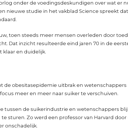
log onder de voedingsdeskundigen over wat er nu he
een nieuwe studie in het vakblad Science spreekt d
ndaard.
euw, toen steeds meer mensen overleden door toed
ht. Dat inzicht resulteerde eind jaren 70 in de eers
klaar en duidelijk.
ot de obesitasepidemie uitbrak en wetenschappers 
 focus meer en meer naar suiker te verschuiven.
tussen de suikerindustrie en wetenschappers blijkt
e sturen. Zo werd een professor van Harvard door 
ker onschadelijk.