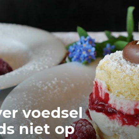
er voedsel
ds niet op