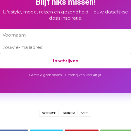
Blijf niks missen!
Lifestyle, mode, reizen en gezondheid - jouw dagelijkse
dosis inspiratie.
Inschrijven
Gratis & geen spam - uitschrijven kan altijd.
SCIENCE
SUIKER
VET