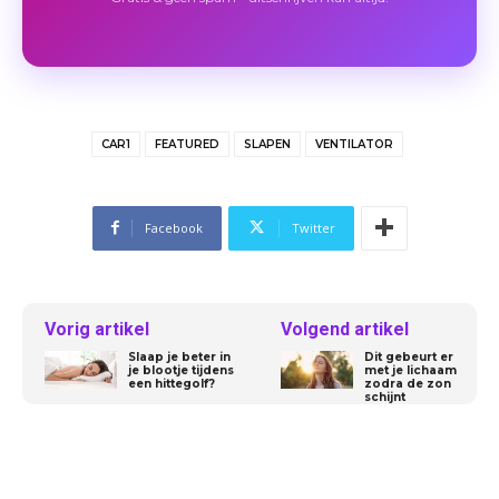
CAR1
FEATURED
SLAPEN
VENTILATOR
Facebook
Twitter
Vorig artikel
Volgend artikel
Slaap je beter in
Dit gebeurt er
je blootje tijdens
met je lichaam
een hittegolf?
zodra de zon
schijnt