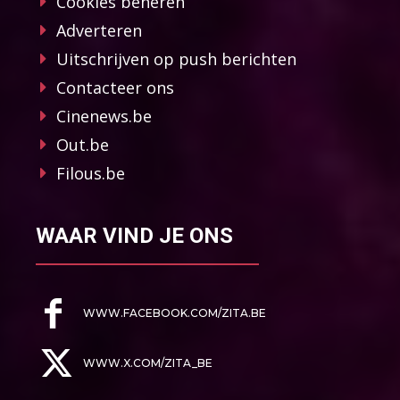
Cookies beheren
Adverteren
Uitschrijven op push berichten
Contacteer ons
Cinenews.be
Out.be
Filous.be
WAAR VIND JE ONS
WWW.FACEBOOK.COM/ZITA.BE
WWW.X.COM/ZITA_BE