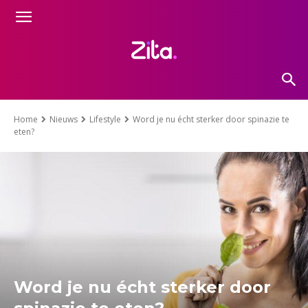
Home
Nieuws
Lifestyle
Word je nu écht sterker door spinazie te
eten?
Word je nu écht sterker door