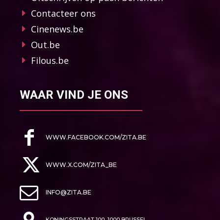
Contacteer ons
Cinenews.be
Out.be
Filous.be
WAAR VIND JE ONS
WWW.FACEBOOK.COM/ZITA.BE
WWW.X.COM/ZITA_BE
INFO@ZITA.BE
KONINGSSTRAAT 100, 1000 BRUSSEL