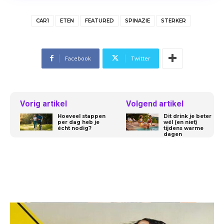
CAR1
ETEN
FEATURED
SPINAZIE
STERKER
Facebook
Twitter
Vorig artikel
Volgend artikel
Hoeveel stappen
Dit drink je beter
per dag heb je
wél (en niet)
écht nodig?
tijdens warme
dagen