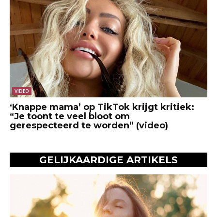
VIDEO
‘Knappe mama’ op TikTok krijgt kritiek:
“Je toont te veel bloot om
gerespecteerd te worden” (video)
GELIJKAARDIGE ARTIKELS