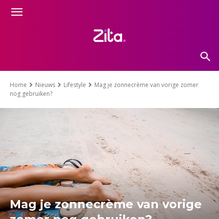
Home
Nieuws
Lifestyle
Mag je zonnecrème van vorige zomer
nog gebruiken?
Mag je zonnecrème van vorige