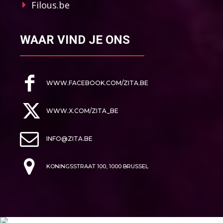
Filous.be
WAAR VIND JE ONS
WWW.FACEBOOK.COM/ZITA.BE
WWW.X.COM/ZITA_BE
INFO@ZITA.BE
KONINGSSTRAAT 100, 1000 BRUSSEL