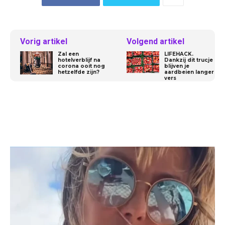
Vorig artikel
Volgend artikel
Zal een
LIFEHACK.
hotelverblijf na
Dankzij dit trucje
corona ooit nog
blijven je
hetzelfde zijn?
aardbeien langer
vers